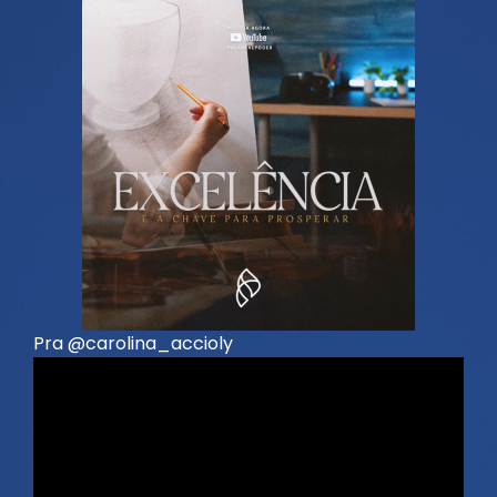
Pra @carolina_accioly