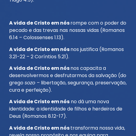
A vida de Cristo em nós
rompe com o poder do
pecado e das trevas nas nossas vidas (Romanos
6.14 – Colossenses 1.13).
A vida de Cristo em nós
nos justifica (Romanos
3.21-22 – 2 Coríntios 5.21).
A vida de Cristo em nós
nos capacita a
desenvolvermos e desfrutarmos da salvação (do
grego
sozo
– libertação, segurança, preservação,
cura e perfeição).
A vida de Cristo em nós
no dá uma nova
identidade: a identidade de filhos e herdeiros de
Deus (Romanos 8.12-17).
A vida de Cristo em nós
transforma nossa vida,
revela nosso propósito e nos equipa para