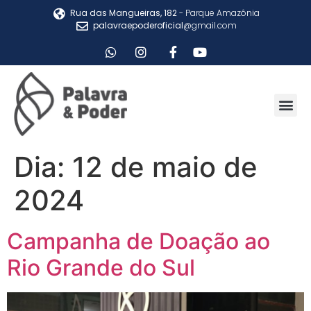
Rua das Mangueiras, 182
- Parque Amazônia
palavraepoderoficial
@gmail.com
Dia:
12 de maio de
2024
Campanha de Doação ao
Rio Grande do Sul